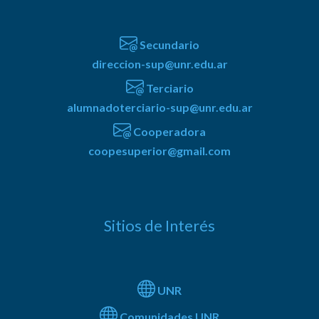
Secundario
direccion-sup@unr.edu.ar
Terciario
alumnadoterciario-sup@unr.edu.ar
Cooperadora
coopesuperior@gmail.com
Sitios de Interés
UNR
Comunidades UNR