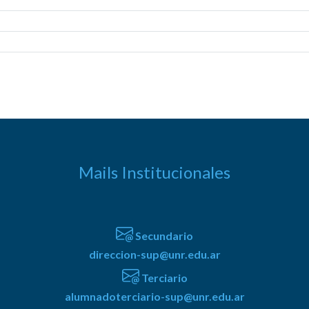
Mails Institucionales
Secundario
direccion-sup@unr.edu.ar
Terciario
alumnadoterciario-sup@unr.edu.ar