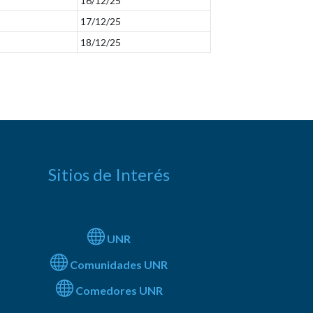
16/12/25
17/12/25
18/12/25
Sitios de Interés
UNR
Comunidades UNR
Comedores UNR