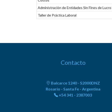
Costos
Administración de Entidades Sin Fines de Lucro
Taller de Práctica Laboral
Contacto
Balcarce 1240 - S2000DNZ
Rosario - Santa Fe - Argentina
+54 341 - 2387003